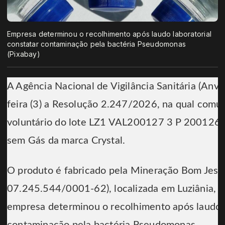
Empresa determinou o recolhimento após laudo laboratorial
constatar contaminação pela bactéria Pseudomonas
(Pixabay)
A Agência Nacional de Vigilância Sanitária (Anvi
feira (3) a Resolução 2.247/2026, na qual comu
voluntário do lote LZ1 VAL200127 3 P 200126 
sem Gás da marca Crystal.
O produto é fabricado pela Mineração Bom Jesus
07.245.544/0001-62), localizada em Luziânia, e
empresa determinou o recolhimento após laudo l