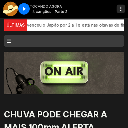
TOCANDO AGORA
Raízes & canções - Parte 2
Raízes & cançõ
a venceu o Japão por 2 a 1 e está nas oitavas de final da Copa 
ÚLTIMAS
CHUVA PODE CHEGAR A
MAIS 100mm ALERTA