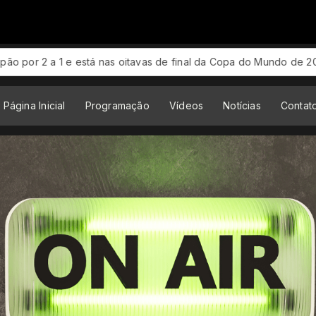
 nas oitavas de final da Copa do Mundo de 2026! Com muita raça,
Página Inicial
Programação
Vídeos
Notícias
Contat