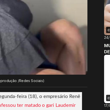
C
24
MU
DE
produção /Redes Sociais)
egunda-feira (18), o empresário Renê
C
fessou ter matado o gari Laudemir
17/