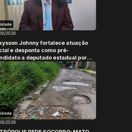
idade
06/2026
aysson Johnny fortalece atuação
cial e desponta como pré-
ndidato a deputado estadual por
nta Luzia
idade
06/2026
TRÓPOLIS PEDE SOCORRO: MATO