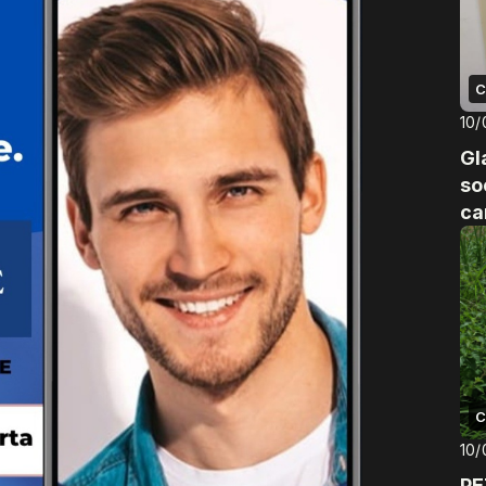
C
10/
Gl
so
ca
Sa
C
10/
PE