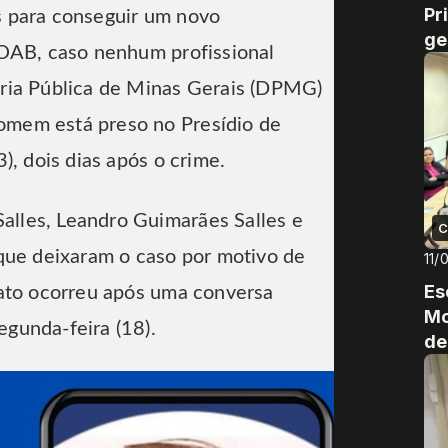
Pr
s para conseguir um novo
ge
 OAB, caso nenhum profissional
oria Pública de Minas Gerais (DPMG)
omem está preso no Presídio de
3), dois dias após o crime.
lles, Leandro Guimarães Salles e
C
que deixaram o caso por motivo de
11/
Es
fato ocorreu após uma conversa
Mo
egunda-feira (18).
de
Es