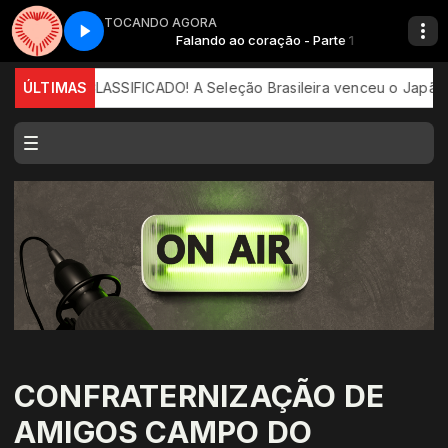
TOCANDO AGORA
ção - Parte 1
Falando ao coração - Parte 1
BRASIL CLASSIFICADO! A Seleção Brasileira venceu o Japão por 2
ÚLTIMAS
CONFRATERNIZAÇÃO DE
AMIGOS CAMPO DO