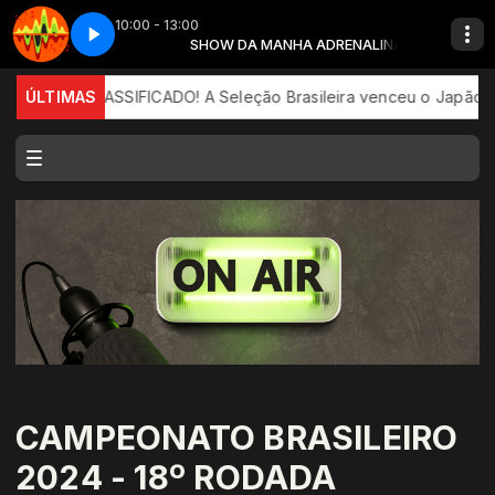
10:00 - 13:00
 ADRENALINA
w da manhã - Parte 6
SHOW DA MANHA ADRENALINA
Adrenalina - Show da manhã - Parte 6
BRASIL CLASSIFICADO! A Seleção Brasileira venceu o Japão por 2 
ÚLTIMAS
CAMPEONATO BRASILEIRO
2024 - 18º RODADA