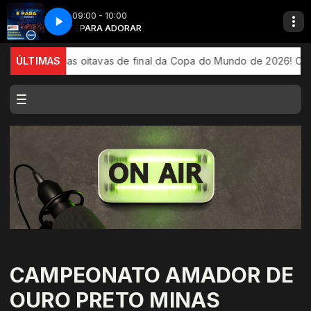
09:00 - 10:00
sa-radio_FEM
É PARA ADORAR
RadiosNet_Quer-ouvir-nossa-radio_FEM
 está nas oitavas de final da Copa do Mundo de 2026! Com muita 
ÚLTIMAS
CAMPEONATO AMADOR DE
OURO PRETO MINAS